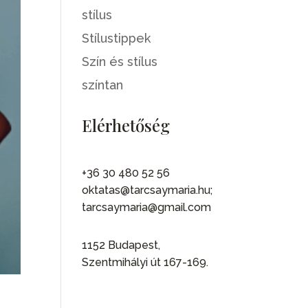
stílus
Stílustippek
Szín és stílus
színtan
Elérhetőség
+36 30 480 52 56
oktatas@tarcsaymaria.hu;
tarcsaymaria@gmail.com
1152 Budapest,
Szentmihályi út 167-169.