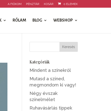
A FIÓKOM
PÉNZTÁR
KOSÁR
0 ELEMEK
K
RÓLAM
BLOG
WEBSHOP
Kategóriák
Mindent a színekről
Mutasd a színed,
megmondom ki vagy!
Négy évszak
színelmélet
Ruhavásárlás tippek