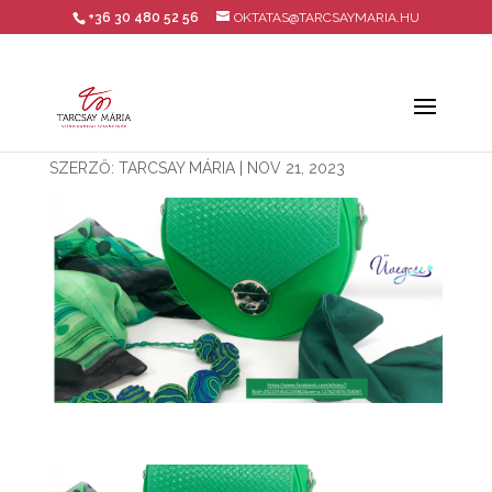
+36 30 480 52 56
OKTATAS@TARCSAYMARIA.HU
SZERZŐ:
TARCSAY MÁRIA
|
NOV 21, 2023