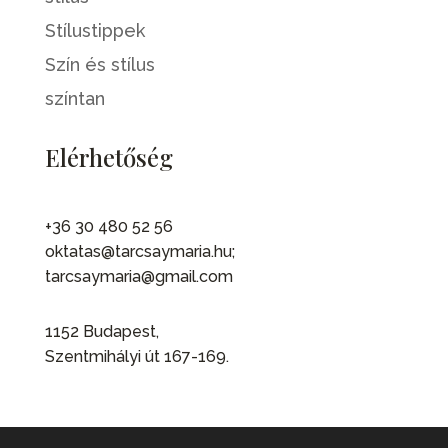
Stílustippek
Szín és stílus
színtan
Elérhetőség
+36 30 480 52 56
oktatas@tarcsaymaria.hu;
tarcsaymaria@gmail.com
1152 Budapest,
Szentmihályi út 167-169.