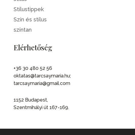
Stílustippek
Szín és stílus
színtan
Elérhetőség
+36 30 480 52 56
oktatas@tarcsaymaria.hu;
tarcsaymaria@gmail.com
1152 Budapest,
Szentmihályi út 167-169.