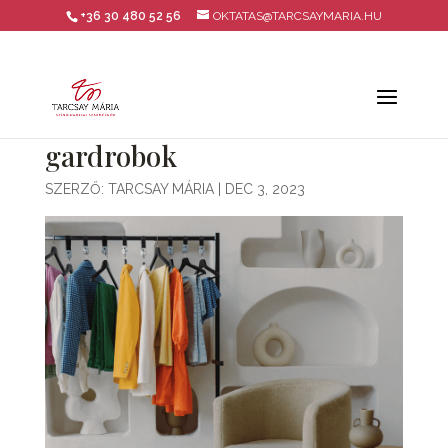
+36 30 480 52 56
OKTATAS@TARCSAYMARIA.HU
gardrobok
SZERZŐ:
TARCSAY MÁRIA
|
DEC 3, 2023