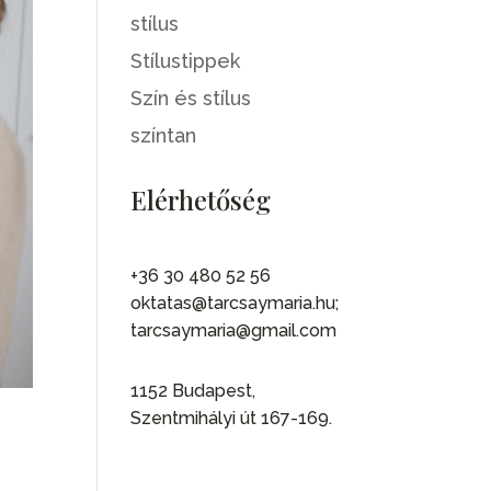
stílus
Stílustippek
Szín és stílus
színtan
Elérhetőség
+36 30 480 52 56
oktatas@tarcsaymaria.hu;
tarcsaymaria@gmail.com
1152 Budapest,
Szentmihályi út 167-169.