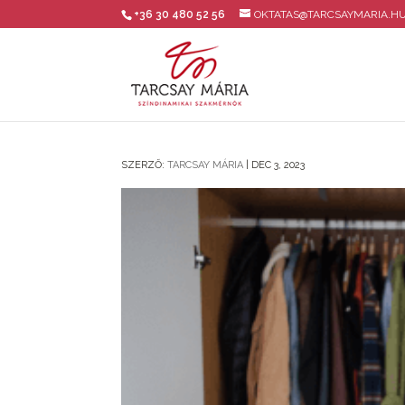
+36 30 480 52 56
OKTATAS@TARCSAYMARIA.H
SZERZŐ:
TARCSAY MÁRIA
|
DEC 3, 2023