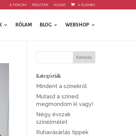
A FIÓKOM
PÉNZTÁR
KOSÁR
0 ELEMEK
K
RÓLAM
BLOG
WEBSHOP
Kategóriák
Mindent a színekről
Mutasd a színed,
megmondom ki vagy!
Négy évszak
színelmélet
Ruhavásárlás tippek