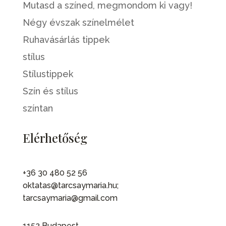
Mutasd a színed, megmondom ki vagy!
Négy évszak színelmélet
Ruhavásárlás tippek
stílus
Stílustippek
Szín és stílus
színtan
Elérhetőség
+36 30 480 52 56
oktatas@tarcsaymaria.hu;
tarcsaymaria@gmail.com
1152 Budapest,