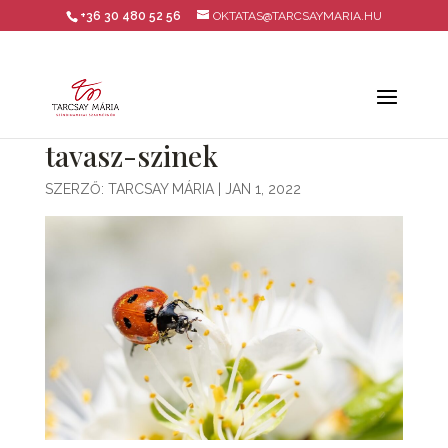
+36 30 480 52 56
OKTATAS@TARCSAYMARIA.HU
tavasz-szinek
SZERZŐ:
TARCSAY MÁRIA
|
JAN 1, 2022