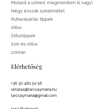
Mutasd a színed, megmondom ki vagy!
Négy évszak színelmélet
Ruhavásárlás tippek
stílus
Stílustippek
Szín és stílus
színtan
Elérhetőség
+36 30 480 52 56
oktatas@tarcsaymaria.hu;
tarcsaymaria@gmail.com
1152 Budapest,