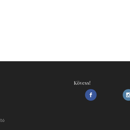
Kövess!
ató