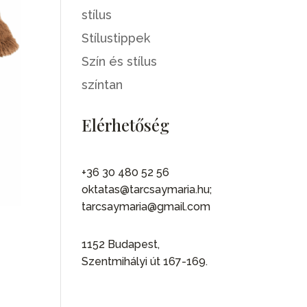
stílus
Stílustippek
Szín és stílus
színtan
Elérhetőség
+36 30 480 52 56
oktatas@tarcsaymaria.hu;
tarcsaymaria@gmail.com
1152 Budapest,
Szentmihályi út 167-169.