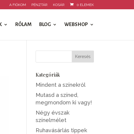
A FIÓKOM
PÉNZTÁR
KOSÁR
0 ELEMEK
K
RÓLAM
BLOG
WEBSHOP
Kategóriák
Mindent a színekről
Mutasd a színed,
megmondom ki vagy!
Négy évszak
színelmélet
Ruhavásárlás tippek