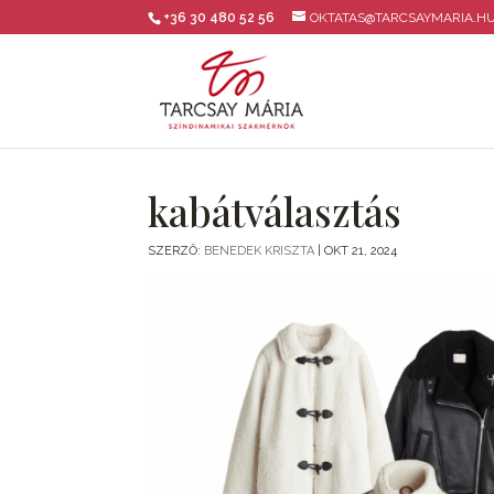
+36 30 480 52 56
OKTATAS@TARCSAYMARIA.H
kabátválasztás
SZERZŐ:
BENEDEK KRISZTA
|
OKT 21, 2024