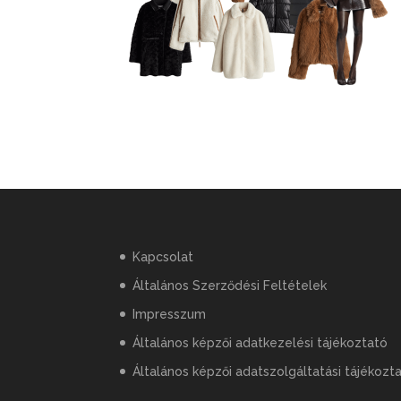
Kapcsolat
Általános Szerződési Feltételek
Impresszum
Általános képzői adatkezelési tájékoztató
Általános képzői adatszolgáltatási tájékozt