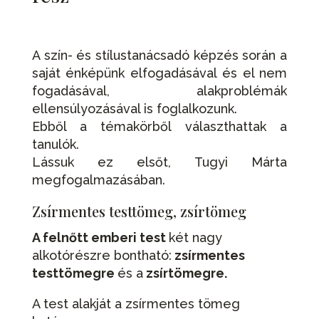
A szín- és stílustanácsadó képzés során a
saját énképünk elfogadásával és el nem
fogadásával, alakproblémák
ellensúlyozásával is foglalkozunk.
Ebből a témakörből választhattak a
tanulók.
Lássuk ez elsőt, Tugyi Márta
megfogalmazásában.
Zsírmentes testtömeg, zsírtömeg
A felnőtt emberi test
két nagy
alkotórészre bontható:
zsírmentes
testtömegre
és a
zsírtömegre.
A test alakját a zsírmentes tömeg