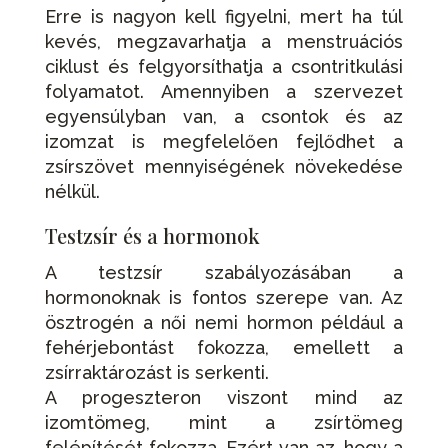
Erre is nagyon kell figyelni, mert ha túl
kevés, megzavarhatja a menstruációs
ciklust és felgyorsíthatja a csontritkulási
folyamatot. Amennyiben a szervezet
egyensúlyban van, a csontok és az
izomzat is megfelelően fejlődhet a
zsírszövet mennyiségének növekedése
nélkül.
Testzsír és a hormonok
A testzsír szabályozásában a
hormonoknak is fontos szerepe van. Az
ösztrogén a női nemi hormon például a
fehérjebontást fokozza, emellett a
zsírraktározást is serkenti.
A progeszteron viszont mind az
izomtömeg, mint a zsírtömeg
felépítését fokozza. Ezért van az, hogy a