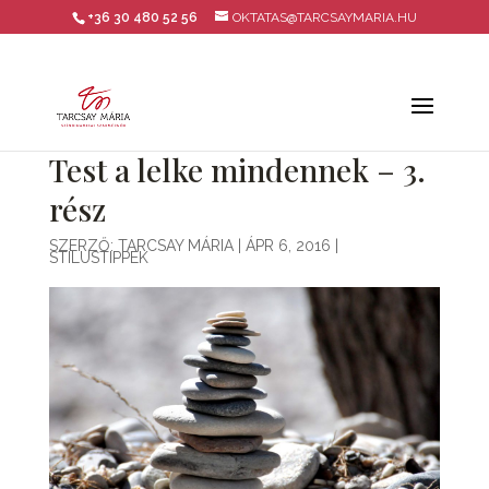
+36 30 480 52 56
OKTATAS@TARCSAYMARIA.HU
Test a lelke mindennek – 3.
rész
SZERZŐ:
TARCSAY MÁRIA
|
ÁPR 6, 2016
|
STÍLUSTIPPEK