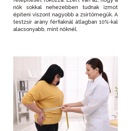
nők sokkal nehezebben tudnak izmot
építeni viszont nagyobb a zsírtömegük. A
testzsír arány férfiaknál átlagban 10%-kal
alacsonyabb, mint nőknél.