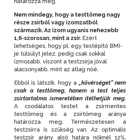
határozza meg.
Nem mindegy, hogy a testtömeg nagy
része zsírból vagy izomzatból
származik. Az izom ugyanis nehezebb
1,6-szorosan, mint a zsír.
Ezért
lehetséges, hogy pl. egy testépítő BMI-
je túlsúlyt jelez, pedig csak sokkal
izmosabb, viszont a testzsírja jóval
alacsonyabb, mint az átlag nőé.
Ebből is látszik, hogy a
„kövérséget” nem
csak a testtömeg, hanem a test teljes
zsírtartalma ismeretében ítélhetjük meg.
A csodálatos testet a zsírmentes
testtömeg és a zsírtömeg aránya
határozza meg. Természetesen a
testzsírra is szükség van. Az optimális
testzsír arány alsó határa nőknél 12%.