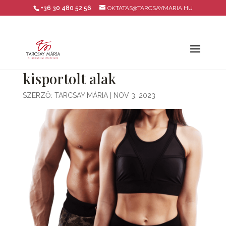
+36 30 480 52 56
OKTATAS@TARCSAYMARIA.HU
kisportolt alak
SZERZŐ:
TARCSAY MÁRIA
|
NOV 3, 2023