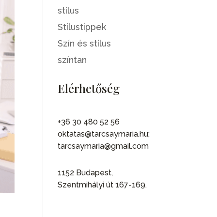
stílus
Stílustippek
Szín és stílus
színtan
Elérhetőség
+36 30 480 52 56
oktatas@tarcsaymaria.hu;
tarcsaymaria@gmail.com
1152 Budapest,
Szentmihályi út 167-169.