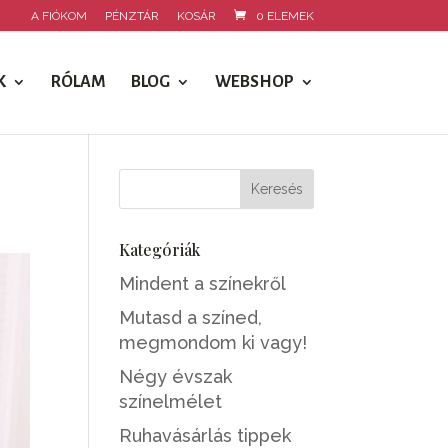
A FIÓKOM
PÉNZTÁR
KOSÁR
0 ELEMEK
K
RÓLAM
BLOG
WEBSHOP
Kategóriák
Mindent a színekről
Mutasd a színed,
megmondom ki vagy!
Négy évszak
színelmélet
Ruhavásárlás tippek