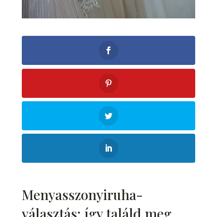
Menyasszonyiruha-
választás: így találd meg