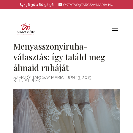
+36 30 480 52 56
OKTATAS@TARCSAYMARIA.HU
Menyasszonyiruha-
választás: így találd meg
álmaid ruháját
SZERZŐ:
TARCSAY MÁRIA
|
JÚN 13, 2019
|
STÍLUSTIPPEK