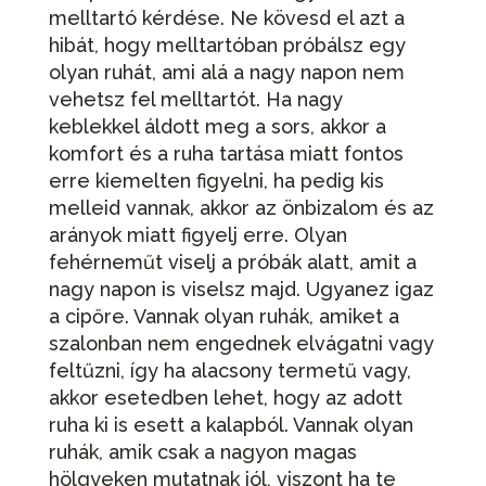
melltartó kérdése. Ne kövesd el azt a
hibát, hogy melltartóban próbálsz egy
olyan ruhát, ami alá a nagy napon nem
vehetsz fel melltartót. Ha nagy
keblekkel áldott meg a sors, akkor a
komfort és a ruha tartása miatt fontos
erre kiemelten figyelni, ha pedig kis
melleid vannak, akkor az önbizalom és az
arányok miatt figyelj erre. Olyan
fehérneműt viselj a próbák alatt, amit a
nagy napon is viselsz majd. Ugyanez igaz
a cipőre. Vannak olyan ruhák, amiket a
szalonban nem engednek elvágatni vagy
feltűzni, így ha alacsony termetű vagy,
akkor esetedben lehet, hogy az adott
ruha ki is esett a kalapból. Vannak olyan
ruhák, amik csak a nagyon magas
hölgyeken mutatnak jól, viszont ha te