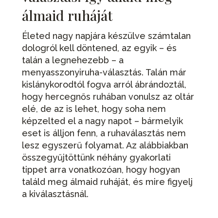
álmaid ruháját
Életed nagy napjára készülve számtalan
dologról kell döntened, az egyik – és
talán a legnehezebb – a
menyasszonyiruha-választás. Talán már
kislánykorodtól fogva arról ábrándoztál,
hogy hercegnős ruhában vonulsz az oltár
elé, de az is lehet, hogy soha nem
képzelted el a nagy napot – bármelyik
eset is álljon fenn, a ruhaválasztás nem
lesz egyszerű folyamat. Az alábbiakban
összegyűjtöttünk néhány gyakorlati
tippet arra vonatkozóan, hogy hogyan
találd meg álmaid ruháját, és mire figyelj
a kiválasztásnál.