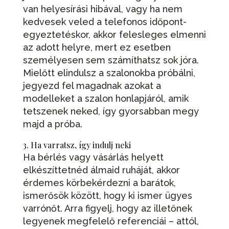
van helyesírási hibával, vagy ha nem
kedvesek veled a telefonos időpont-
egyeztetéskor, akkor felesleges elmenni
az adott helyre, mert ez esetben
személyesen sem számíthatsz sok jóra.
Mielőtt elindulsz a szalonokba próbálni,
jegyezd fel magadnak azokat a
modelleket a szalon honlapjáról, amik
tetszenek neked, így gyorsabban megy
majd a próba.
3. Ha varratsz, így indulj neki
Ha bérlés vagy vásárlás helyett
elkészíttetnéd álmaid ruháját, akkor
érdemes körbekérdezni a barátok,
ismerősök között, hogy ki ismer ügyes
varrónőt. Arra figyelj, hogy az illetőnek
legyenek megfelelő referenciái – attól,