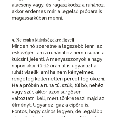
alacsony vagy, és ragaszkodsz a ruhához,
akkor érdemes már a legelső próbára is
magassarkúban menni.
9. Ne csak a külsőségekre figyelj
Minden nő szeretne a legszebb lenni az
esküvőjén, ám a ruhánál ez nem csupán a
külcsínt jelenti. A menyasszonyok a nagy
napon akár 10-12 órán át is ugyanazt a
ruhát viselik, ami ha nem kényelmes,
rengeteg kellemetlen percet fog okozni.
Ha a próbán a ruha túl szűk, túl bő, nehéz
vagy szúr, akkor azon sürgősen
változtatni kell, mert tönkreteszi majd az
élményt. Ugyanez igaz a cipőre is.
Fontos, hogy csinos legyen, de legalább