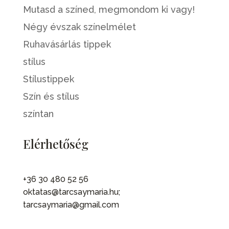
Mutasd a színed, megmondom ki vagy!
Négy évszak színelmélet
Ruhavásárlás tippek
stílus
Stílustippek
Szín és stílus
színtan
Elérhetőség
+36 30 480 52 56
oktatas@tarcsaymaria.hu;
tarcsaymaria@gmail.com