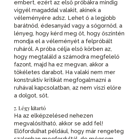
embert, ezért az első próbákra mindig
vigyél magaddal valakit, akinek a
véleményére adsz. Lehet ő a legjobb
barátnőd, édesanyád vagy a sógornőd, a
lényeg, hogy kérd meg őt, hogy őszintén
mondja el a véleményét a felpróbált
ruháról. A próba célja első körben az,
hogy megtaláld a számodra megfelelő
fazont, majd ha ez megvan, akkor a
tökéletes darabot. Ha valaki nem mer
konstruktív kritikát megfogalmazni a
ruhával kapcsolatban, az nem viszi előre
a dolgot, sőt.
7. Légy kitartó
Ha az elképzelésed nehezen
megvalósítható, akkor se add fel!
Előfordulhat például, hogy már rengeteg
szalonban megfordultál, de mégsem