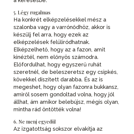
a keresésbe.
5. Légy rugalmas
Ha konkrét elképzelésekkel mész a
szalonba vagy a varrónődhöz, akkor is
készülj fel arra, hogy ezek az
elképzelések felülíródhatnak.
Elképzelhető, hogy az a fazon, amit
kinéztél, nem előnyös számodra.
Előfordulhat, hogy egyszerű ruhát
szeretnél, de beleszeretsz egy csipkés,
kövekkel díszített darabba. És az is
megeshet, hogy olyan fazonra bukkansz,
amiről sosem gondoltad volna, hogy jól
állhat, ám amikor belebújsz, mégis olyan,
mintha rád öntötték volna!
6. Ne menj egyedül
Az izgatottság sokszor elvakítja az