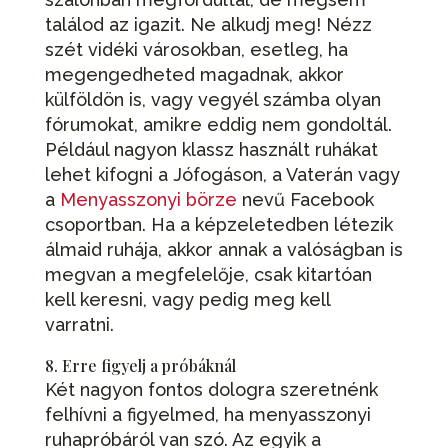
találod az igazit. Ne alkudj meg! Nézz
szét vidéki városokban, esetleg, ha
megengedheted magadnak, akkor
külföldön is, vagy vegyél számba olyan
fórumokat, amikre eddig nem gondoltál.
Például nagyon klassz használt ruhákat
lehet kifogni a Jófogáson, a Vaterán vagy
a
Menyasszonyi börze
nevű Facebook
csoportban. Ha a képzeletedben létezik
álmaid ruhája, akkor annak a valóságban is
megvan a megfelelője, csak kitartóan
kell keresni, vagy pedig meg kell
varratni.
8. Erre figyelj a próbáknál
Két nagyon fontos dologra szeretnénk
felhívni a figyelmed, ha menyasszonyi
ruhapróbáról van szó. Az egyik a