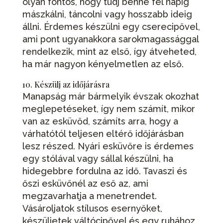
olyan fontos, hogy tudj benne fél napig
mászkálni, táncolni vagy hosszabb ideig
állni. Érdemes készülni egy cserecipővel,
ami pont ugyanakkora sarokmagassággal
rendelkezik, mint az első, így átveheted,
ha már nagyon kényelmetlen az első.
10. Készülj az időjárásra
Manapság már bármelyik évszak okozhat
meglepetéseket, így nem számít, mikor
van az esküvőd, számíts arra, hogy a
várhatótól teljesen eltérő időjárásban
lesz részed. Nyári esküvőre is érdemes
egy stólával vagy sállal készülni, ha
hidegebbre fordulna az idő. Tavaszi és
őszi esküvőnél az eső az, ami
megzavarhatja a menetrendet.
Vásároljatok stílusos esernyőket,
készüljetek váltócipővel és egy ruhához