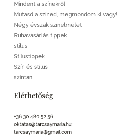
Mindent a színekről
Mutasd a színed, megmondom ki vagy!
Négy évszak színelmélet
Ruhavásárlás tippek
stílus
Stílustippek
Szín és stílus
színtan
Elérhetőség
+36 30 480 52 56
oktatas@tarcsaymaria.hu;
tarcsaymaria@gmail.com