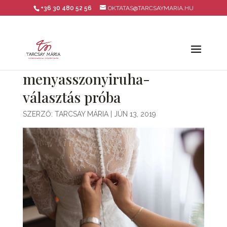
+36 30 480 52 56
OKTATAS@TARCSAYMARIA.HU
menyasszonyiruha-
választás próba
SZERZŐ:
TARCSAY MÁRIA
|
JÚN 13, 2019