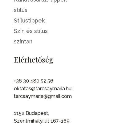
stílus
Stílustippek
Szín és stílus
színtan
Elérhetőség
+36 30 480 52 56
oktatas@tarcsaymaria.hu;
tarcsaymaria@gmail.com
1152 Budapest,
Szentmihályi út 167-169.