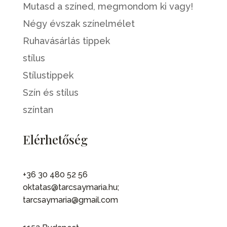
Mutasd a színed, megmondom ki vagy!
Négy évszak színelmélet
Ruhavásárlás tippek
stílus
Stílustippek
Szín és stílus
színtan
Elérhetőség
+36 30 480 52 56
oktatas@tarcsaymaria.hu;
tarcsaymaria@gmail.com