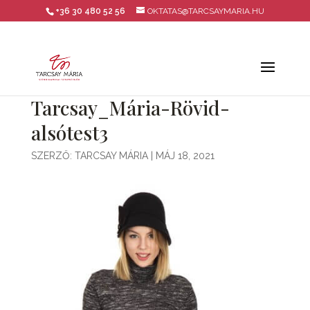
+36 30 480 52 56
OKTATAS@TARCSAYMARIA.HU
Tarcsay_Mária-Rövid-
alsótest3
SZERZŐ:
TARCSAY MÁRIA
|
MÁJ 18, 2021