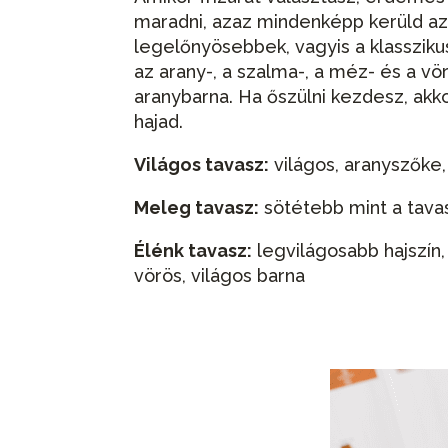
maradni, azaz mindenképp kerüld az 
legelőnyösebbek, vagyis a klasszikus
az arany-, a szalma-, a méz- és a v
aranybarna. Ha őszülni kezdesz, akko
hajad.
Világos tavasz:
világos, aranyszőke
Meleg tavasz:
sötétebb mint a tavas
Élénk tavasz:
legvilágosabb hajszín
vörös, világos barna