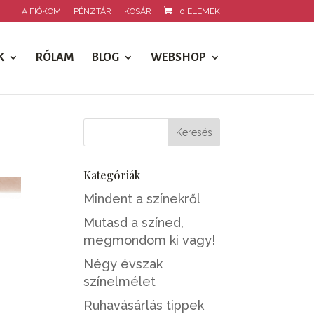
A FIÓKOM
PÉNZTÁR
KOSÁR
0 ELEMEK
K
RÓLAM
BLOG
WEBSHOP
Kategóriák
Mindent a színekről
Mutasd a színed,
megmondom ki vagy!
Négy évszak
színelmélet
Ruhavásárlás tippek