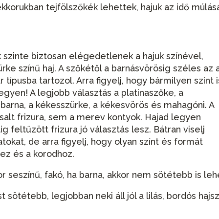
kkorukban tejfölszőkék lehettek, hajuk az idő múlás
 szinte biztosan elégedetlenek a hajuk színével,
rke színű haj. A szőkétől a barnásvörösig széles az 
r típusba tartozol. Arra figyelj, hogy bármilyen színt i
egyen! A legjobb választás a platinaszőke, a
barna, a kékesszürke, a kékesvörös és mahagóni. A
salt frizura, sem a merev kontyok. Hajad legyen
ig feltűzött frizura jó választás lesz. Bátran viselj
tokat, de arra figyelj, hogy olyan színt és formát
hez és a korodhoz.
or seszínű, fakó, ha barna, akkor nem sötétebb is leh
 sötétebb, legjobban neki áll jól a lilás, bordós hajsz