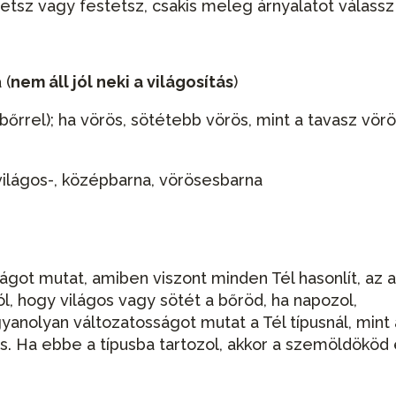
ztetsz vagy festetsz, csakis meleg árnyalatot válassz
 (
nem áll jól neki a világosítás
)
őrrel); ha vörös, sötétebb vörös, mint a tavasz vör
világos-, középbarna, vörösesbarna
got mutat, amiben viszont minden Tél hasonlít, az 
ól, hogy világos vagy sötét a bőröd, ha napozol,
yanolyan változatosságot mutat a Tél típusnál, mint 
 is. Ha ebbe a típusba tartozol, akkor a szemöldököd