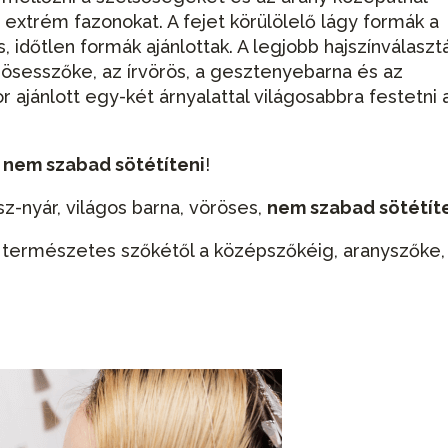
extrém fazonokat. A fejet körülölelő lágy formák a
, időtlen formák ajánlottak. A legjobb hajszínválaszt
örösesszőke, az írvörös, a gesztenyebarna és az
r ajánlott egy-két árnyalattal világosabbra festetni 
,
nem szabad sötétíteni
!
z-nyár, világos barna, vöröses,
nem szabad sötétít
, természetes szőkétől a középszőkéig, aranyszőke,