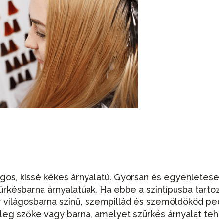
ágos, kissé kékes árnyalatú. Gyorsan és egyenletes
zürkésbarna árnyalatúak. Ha ebbe a színtípusba tartoz
y világosbarna színű, szempillád és szemöldököd pe
űleg szőke vagy barna, amelyet szürkés árnyalat teh