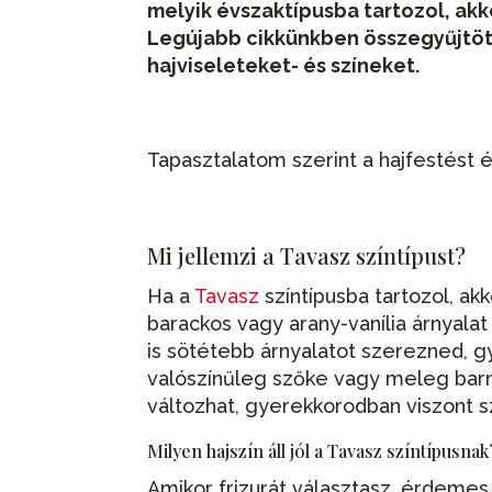
melyik évszaktípusba tartozol, akk
Legújabb cikkünkben összegyűjtött
hajviseleteket- és színeket.
Tapasztalatom szerint a hajfestést
Mi jellemzi a Tavasz színtípust?
Ha a
Tavasz
színtípusba tartozol, ak
barackos vagy arany-vanília árnyala
is sötétebb árnyalatot szerezned, 
valószínűleg szőke vagy meleg barn
változhat, gyerekkorodban viszont sz
Milyen hajszín áll jól a Tavasz színtípusnak
Amikor frizurát választasz, érdemes