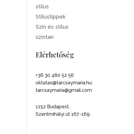
stílus
Stílustippek
Szín és stílus
színtan
Elérhetőség
+36 30 480 52 56
oktatas@tarcsaymaria.hu;
tarcsaymaria@gmail.com
1152 Budapest,
Szentmihályi út 167-169.