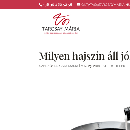
+36 30 480 52 56
OKTATAS@TARCSAYMARIA.H
Milyen hajszín áll jó
SZERZŐ:
TARCSAY MÁRIA
|
MÁJ 23, 2018
|
STÍLUSTIPPEK