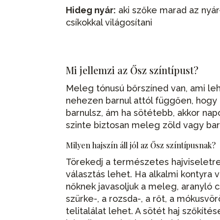
Hideg nyár:
aki szőke marad az nyár
csíkokkal világosítani
Mi jellemzi az Ősz színtípust?
Meleg tónusú bőrszíned van, ami leh
nehezen barnul attól függően, hogy 
barnulsz, ám ha sötétebb, akkor na
szinte biztosan meleg zöld vagy bar
Milyen hajszín áll jól az Ősz színtípusnak?
Törekedj a természetes hajviseletre,
választás lehet. Ha alkalmi kontyra 
nőknek javasoljuk a meleg, aranyló c
szürke-, a rozsda-, a rőt, a mókusvö
telitalálat lehet. A sötét haj szőkí