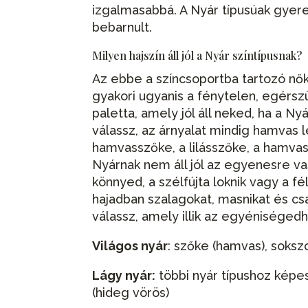
izgalmasabbá. A Nyár típusúak gyere
bebarnult.
Milyen hajszín áll jól a Nyár színtípusnak?
Az ebbe a színcsoportba tartozó nők
gyakori ugyanis a fénytelen, egérszü
paletta, amely jól áll neked, ha a Nyá
válassz, az árnyalat mindig hamvas l
hamvasszőke, a lilásszőke, a hamvas
Nyárnak nem áll jól az egyenesre va
könnyed, a szélfújta loknik vagy a fél
hajadban szalagokat, masnikat és csa
válassz, amely illik az egyéniséged
Világos nyár
: szőke (hamvas), soksz
Lágy nyár:
többi nyár típushoz képest
(hideg vörös)