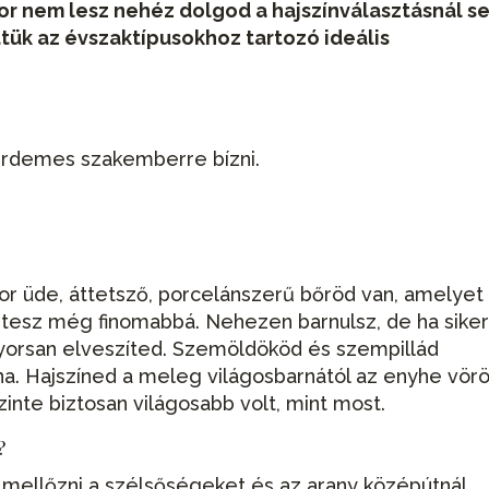
or nem lesz nehéz dolgod a hajszínválasztásnál s
ük az évszaktípusokhoz tartozó ideális
 érdemes szakemberre bízni.
kor üde, áttetsző, porcelánszerű bőröd van, amelyet
t tesz még finomabbá. Nehezen barnulsz, de ha siker
gyorsan elveszíted. Szemöldököd és szempillád
a. Hajszíned a meleg világosbarnától az enyhe vörö
inte biztosan világosabb volt, mint most.
?
 mellőzni a szélsőségeket és az arany középútnál