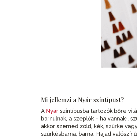
Mi jellemzi a Nyár színtípust?
A
Nyár
színtípusba tartozók bőre vil
barnulnak, a szeplők – ha vannak-, s
akkor szemed zöld, kék, szürke vag
szürkésbarna, barna. Hajad valószín