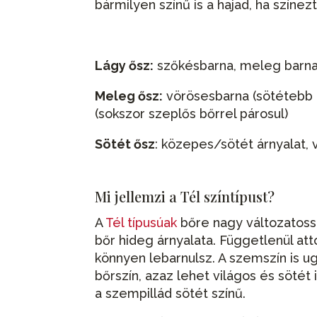
bármilyen színű is a hajad, ha színe
Lágy ősz:
szőkésbarna, meleg barna
Meleg ősz:
vörösesbarna (sötétebb b
(sokszor szeplős bőrrel párosul)
Sötét ősz
: közepes/sötét árnyalat, 
Mi jellemzi a Tél színtípust?
A
Tél típusúak
bőre nagy változatossá
bőr hideg árnyalata. Függetlenül att
könnyen lebarnulsz. A szemszín is ug
bőrszín, azaz lehet világos és sötét
a szempillád sötét színű.