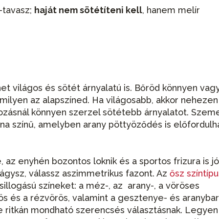
-tavasz;
h
aját nem sötétíteni kell
, hanem melír
et világos és sötét árnyalatú is. Bőröd könnyen vag
milyen az alapszíned. Ha világosabb, akkor nehezen
pozásnál könnyen szerzel sötétebb árnyalatot. Szem
na színű, amelyben arany pöttyöződés is előfordulha
 az enyhén bozontos loknik és a sportos frizura is j
vágysz, válassz aszimmetrikus fazont. Az
ősz színtíp
sillogású színeket: a méz-, az arany-, a vöröses
rös és a rézvörös, valamint a gesztenye- és aranyba
tése ritkán mondható szerencsés választásnak. Legyen