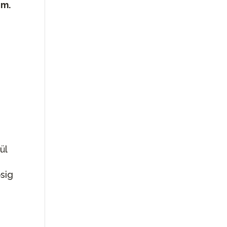
em.
ül
sig