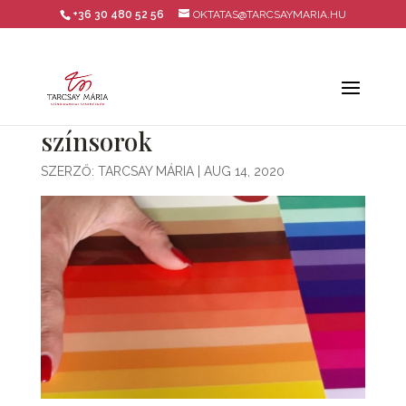
+36 30 480 52 56
OKTATAS@TARCSAYMARIA.HU
színsorok
SZERZŐ:
TARCSAY MÁRIA
|
AUG 14, 2020