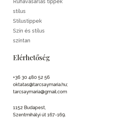
Ruhavásárlás tippek
stílus
Stílustippek
Szín és stílus
színtan
Elérhetőség
+36 30 480 52 56
oktatas@tarcsaymaria.hu;
tarcsaymaria@gmail.com
1152 Budapest,
Szentmihályi út 167-169.