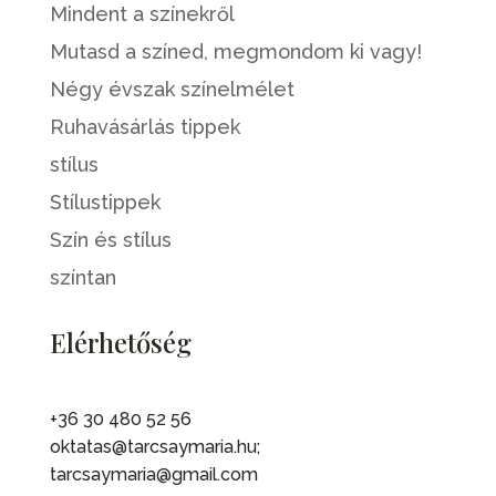
Mindent a színekről
Mutasd a színed, megmondom ki vagy!
Négy évszak színelmélet
Ruhavásárlás tippek
stílus
Stílustippek
Szín és stílus
színtan
Elérhetőség
+36 30 480 52 56
oktatas@tarcsaymaria.hu;
tarcsaymaria@gmail.com