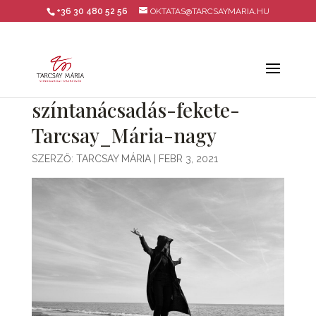
+36 30 480 52 56
OKTATAS@TARCSAYMARIA.HU
színtanácsadás-fekete-
Tarcsay_Mária-nagy
SZERZŐ:
TARCSAY MÁRIA
|
FEBR 3, 2021