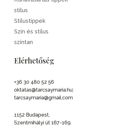
stílus
Stílustippek
Szín és stílus
színtan
Elérhetőség
+36 30 480 52 56
oktatas@tarcsaymaria.hu;
tarcsaymaria@gmail.com
1152 Budapest,
Szentmihályi út 167-169.