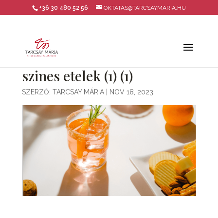
+36 30 480 52 56
OKTATAS@TARCSAYMARIA.HU
szines etelek (1) (1)
SZERZŐ:
TARCSAY MÁRIA
|
NOV 18, 2023