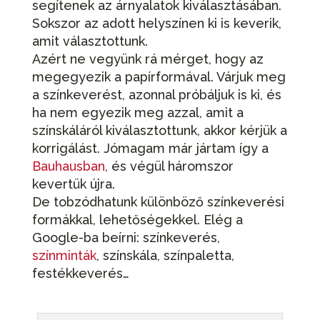
segítenek az árnyalatok kiválasztásában.
Sokszor az adott helyszínen ki is keverik,
amit választottunk.
Azért ne vegyünk rá mérget, hogy az
megegyezik a papírformával. Várjuk meg
a színkeverést, azonnal próbáljuk is ki, és
ha nem egyezik meg azzal, amit a
színskáláról kiválasztottunk, akkor kérjük a
korrigálást. Jómagam már jártam így a
Bauhausban
, és végül háromszor
kevertük újra.
De tobzódhatunk különböző színkeverési
formákkal, lehetőségekkel. Elég a
Google-ba beírni: színkeverés,
színminták
, színskála, színpaletta,
festékkeverés…