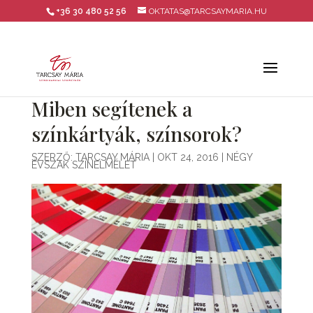
+36 30 480 52 56
OKTATAS@TARCSAYMARIA.HU
Miben segítenek a
színkártyák, színsorok?
SZERZŐ:
TARCSAY MÁRIA
|
OKT 24, 2016
|
NÉGY
ÉVSZAK SZÍNELMÉLET