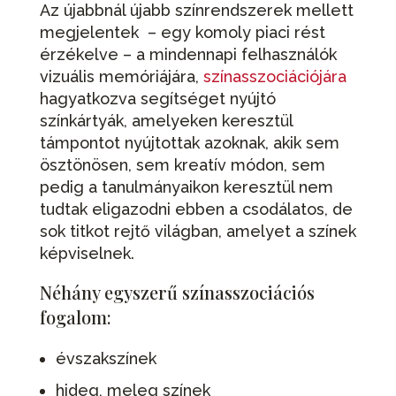
Az újabbnál újabb színrendszerek mellett
megjelentek – egy komoly piaci rést
érzékelve – a mindennapi felhasználók
vizuális memóriájára,
színasszociációjára
hagyatkozva segítséget nyújtó
színkártyák, amelyeken keresztül
támpontot nyújtottak azoknak, akik sem
ösztönösen, sem kreatív módon, sem
pedig a tanulmányaikon keresztül nem
tudtak eligazodni ebben a csodálatos, de
sok titkot rejtő világban, amelyet a színek
képviselnek.
Néhány egyszerű színasszociációs
fogalom:
évszakszínek
hideg, meleg színek