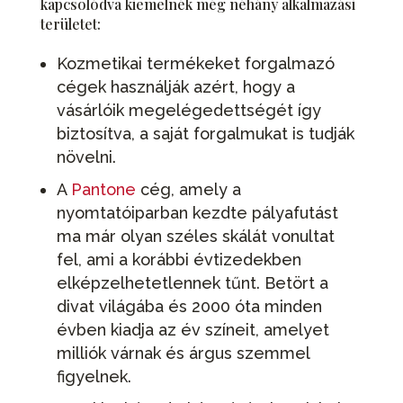
kapcsolódva kiemelnék még néhány alkalmazási
területet:
Kozmetikai termékeket forgalmazó
cégek használják azért, hogy a
vásárlóik megelégedettségét így
biztosítva, a saját forgalmukat is tudják
növelni.
A
Pantone
cég, amely a
nyomtatóiparban kezdte pályafutást
ma már olyan széles skálát vonultat
fel, ami a korábbi évtizedekben
elképzelhetetlennek tűnt. Betört a
divat világába és 2000 óta minden
évben kiadja az év színeit, amelyet
milliók várnak és árgus szemmel
figyelnek.