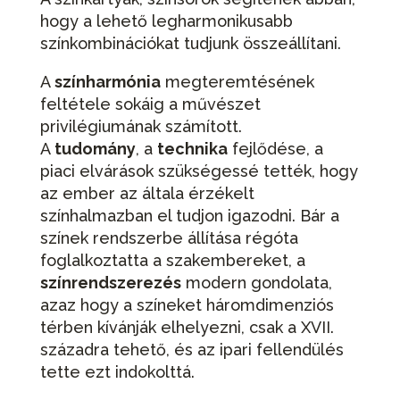
hogy a lehető legharmonikusabb
színkombinációkat tudjunk összeállítani.
A
színharmónia
megteremtésének
feltétele sokáig a művészet
privilégiumának számított.
A
tudomány
, a
technika
fejlődése, a
piaci elvárások szükségessé tették, hogy
az ember az általa érzékelt
színhalmazban el tudjon igazodni. Bár a
színek rendszerbe állítása régóta
foglalkoztatta a szakembereket, a
színrendszerezés
modern gondolata,
azaz hogy a színeket háromdimenziós
térben kívánják elhelyezni, csak a XVII.
századra tehető, és az ipari fellendülés
tette ezt indokolttá.