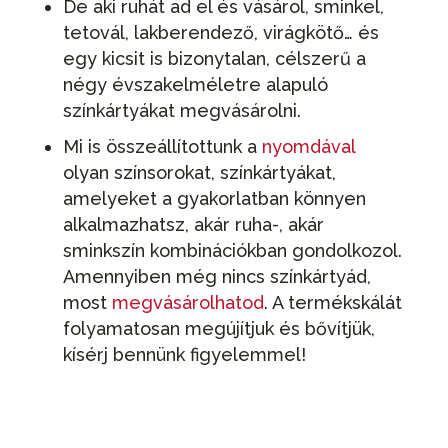
De aki ruhát ad el és vásárol, sminkel,
tetovál, lakberendező, virágkötő… és
egy kicsit is bizonytalan, célszerű a
négy évszakelméletre alapuló
színkártyákat megvásárolni.
Mi is összeállítottunk a
nyomdával
olyan színsorokat, színkártyákat,
amelyeket a gyakorlatban könnyen
alkalmazhatsz, akár ruha-, akár
sminkszín kombinációkban gondolkozol.
Amennyiben még nincs színkártyád,
most
megvásárolhatod
. A termékskálát
folyamatosan megújítjuk és bővítjük,
kísérj bennünk figyelemmel!