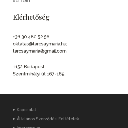
színtan
Elérhetőség
+36 30 480 52 56
oktatas@tarcsaymaria.hu;
tarcsaymaria@gmail.com
1152 Budapest,
Szentmihályi út 167-169.
Kapcsolat
Általános Szerződési Feltételek