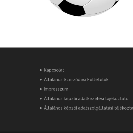
Kapcsolat
Általános Szerződési Feltételek
Impresszum
Általános képzői adatkezelési tájékoztató
Általános képzői adatszolgáltatási tájékozt