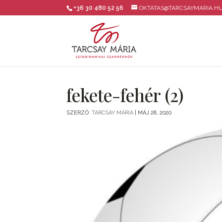
+36 30 480 52 56
OKTATAS@TARCSAYMARIA.H
fekete-fehér (2)
SZERZŐ:
TARCSAY MÁRIA
|
MÁJ 28, 2020