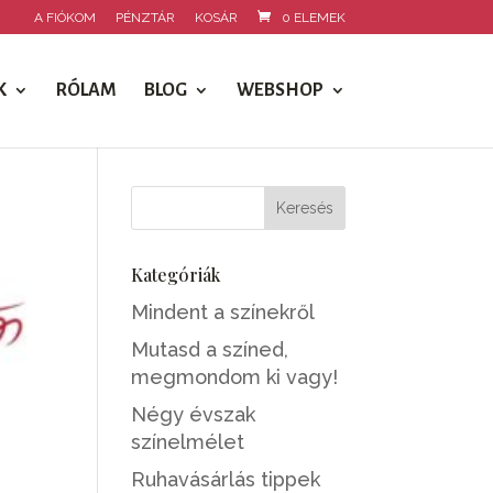
A FIÓKOM
PÉNZTÁR
KOSÁR
0 ELEMEK
K
RÓLAM
BLOG
WEBSHOP
Kategóriák
Mindent a színekről
Mutasd a színed,
megmondom ki vagy!
Négy évszak
színelmélet
Ruhavásárlás tippek