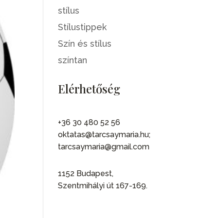
stílus
Stílustippek
Szín és stílus
színtan
Elérhetőség
+36 30 480 52 56
oktatas@tarcsaymaria.hu;
tarcsaymaria@gmail.com
1152 Budapest,
Szentmihályi út 167-169.