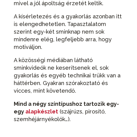
mivel a jól ápoltság érzetét keltik.
A kísérletezés és a gyakorlás azonban itt
is elengedhetetlen. Tapasztalatom
szerint egy-két sminknap nem sok
mindenre elég, legfeljebb arra, hogy
motiváljon.
A közösségi médiában látható
sminkvideók ne keserítsenek el, sok
gyakorlás és egyéb technikai trükk van a
háttérben. Gyakran szórakoztató és
vicces, mint követendő.
Mind a négy színtípushoz tartozik egy-
egy
alapkészlet
(szájrúzs, pirosító,
szemhéjárnyékolók…).