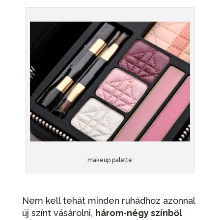
makeup palette
Nem kell tehát minden ruhádhoz azonnal
új színt vásárolni,
három-négy színből