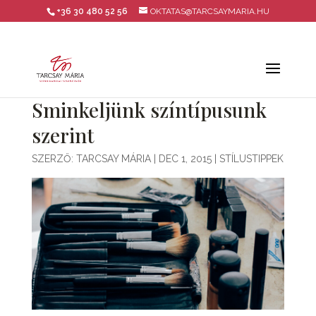
+36 30 480 52 56
OKTATAS@TARCSAYMARIA.HU
Sminkeljünk színtípusunk
szerint
SZERZŐ:
TARCSAY MÁRIA
|
DEC 1, 2015
|
STÍLUSTIPPEK