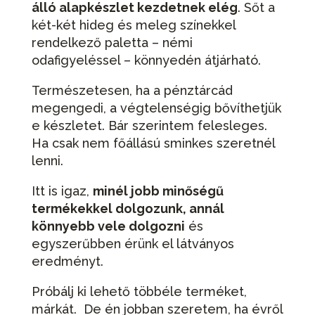
álló alapkészlet kezdetnek elég
. Sőt a
két-két hideg és meleg színekkel
rendelkező paletta – némi
odafigyeléssel – könnyedén átjárható.
Természetesen, ha a pénztárcád
megengedi, a végtelenségig bővíthetjük
e készletet. Bár szerintem felesleges.
Ha csak nem főállású sminkes szeretnél
lenni.
Itt is igaz,
minél jobb minőségű
termékekkel dolgozunk, annál
könnyebb vele dolgozni
és
egyszerűbben érünk el látványos
eredményt.
Próbálj ki lehető többéle terméket,
márkát. De én jobban szeretem, ha évről