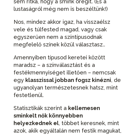
sem ritka, hogy a smink öregít. (És a
lustaságról még nem is beszéltünk!)
Nos, mindez akkor igaz, ha visszaélsz
vele és túlfested magad, vagy csak
egyszerűen nem a színtípusodnak
megfelelő színek közül választasz..
Amennyiben típusod keretei között
maradsz – a színválasztást és a
festékmennyiséget illetően – nemcsak
egy
klasszissal jobban fogsz kinézni
, de
ugyanolyan természetesnek hatsz, mint
festetlenül.
Statisztikák szerint a
kellemesen
sminkelt nők könnyebben
helyezkednek el
, többet keresnek, mint
azok, akik egyáltalán nem festik magukat,