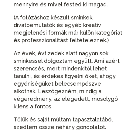
mennyire és mivel fested ki magad.
(A fotózáshoz készült sminkek,
divatbemutatók és egyéb kreatív
megjelenési formák már külön kategóriát
és professzionalitást feltételeznek.)
Az évek, évtizedek alatt nagyon sok
sminkessel dolgoztam együtt. Ami azért
szerencsés, mert mindenkitől lehet
tanulni, és érdekes figyelni őket, ahogy
egyéniségüket belecsempészve
alkotnak. Leszögezném, mindig a
végeredmény, az elégedett, mosolygó
kliens a fontos.
Tőlük és saját múltam tapasztalatából
szedtem össze néhány gondolatot.