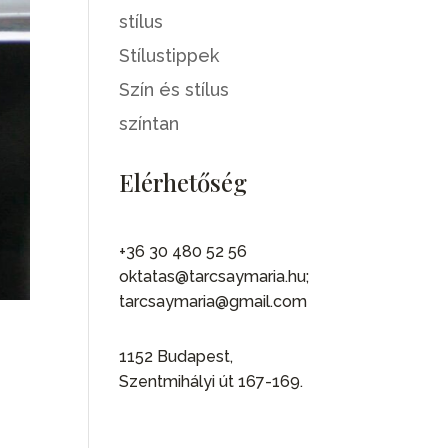
stílus
Stílustippek
Szín és stílus
színtan
Elérhetőség
+36 30 480 52 56
oktatas@tarcsaymaria.hu;
tarcsaymaria@gmail.com
1152 Budapest,
Szentmihályi út 167-169.