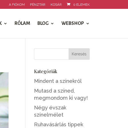
A FIÓKOM
PÉNZTÁR
KOSÁR
0 ELEMEK
K
RÓLAM
BLOG
WEBSHOP
Kategóriák
Mindent a színekről
Mutasd a színed,
megmondom ki vagy!
Négy évszak
színelmélet
Ruhavásárlás tippek