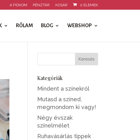
A FIÓKOM
PÉNZTÁR
KOSÁR
0 ELEMEK
K
RÓLAM
BLOG
WEBSHOP
Kategóriák
Mindent a színekről
Mutasd a színed,
megmondom ki vagy!
Négy évszak
színelmélet
Ruhavásárlás tippek