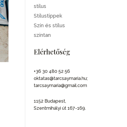
stílus
Stílustippek
Szín és stílus
színtan
Elérhetőség
+36 30 480 52 56
oktatas@tarcsaymaria.hu;
tarcsaymaria@gmail.com
1152 Budapest,
Szentmihályi út 167-169.