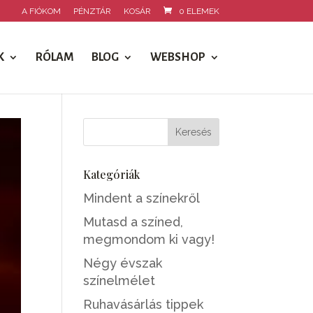
A FIÓKOM
PÉNZTÁR
KOSÁR
0 ELEMEK
K
RÓLAM
BLOG
WEBSHOP
Kategóriák
Mindent a színekről
Mutasd a színed,
megmondom ki vagy!
Négy évszak
színelmélet
Ruhavásárlás tippek