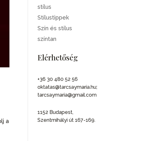
stílus
Stílustippek
Szín és stílus
színtan
Elérhetőség
+36 30 480 52 56
oktatas@tarcsaymaria.hu;
tarcsaymaria@gmail.com
1152 Budapest,
Szentmihályi út 167-169.
lj a