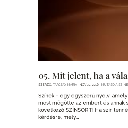
05. Mit jelent, ha a v
SZERZŐ:
TARCSAY MÁRIA
|
NOV 10, 2016
|
MUTASD A SZÍNE
Színek – egy egyszerű nyelv, amely
most mögötte az embert és annak s
következő SZÍNSORT! Ha szín lenné, m
kérdésre, mely...