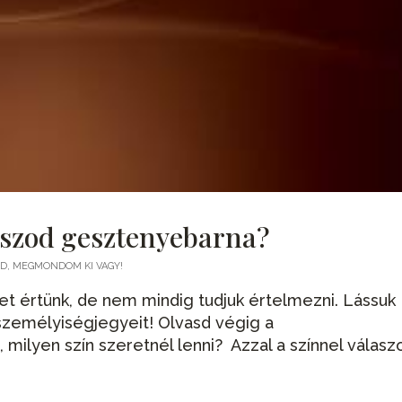
álaszod gesztenyebarna?
D, MEGMONDOM KI VAGY!
et értünk, de nem mindig tudjuk értelmezni. Lássuk
zemélyiségjegyeit! Olvasd végig a
ilyen szín szeretnél lenni? Azzal a színnel válaszo