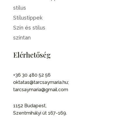
stílus
Stílustippek
Szín és stílus
színtan
Elérhetőség
+36 30 480 52 56
oktatas@tarcsaymaria.hu;
tarcsaymaria@gmail.com
1152 Budapest,
Szentmihályi út 167-169.