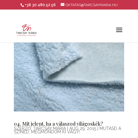
+36 30 480 52 56
OKTATAS@TARCSAYMARIA.HU
04. Mit jelent, ha a válaszod világoskék?
SZERZŐ:
TARCSAY MÁRIA
|
AUG 29, 2015
|
MUTASD A
SZÍNED, MEGMONDOM KI VAGY!