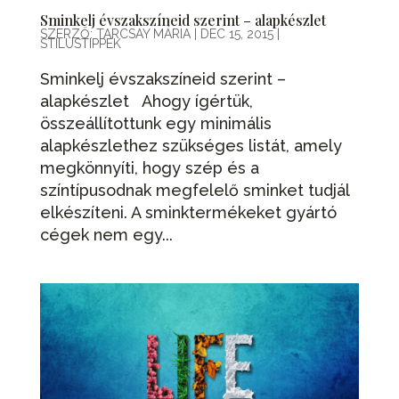
Sminkelj évszakszíneid szerint – alapkészlet
SZERZŐ:
TARCSAY MÁRIA
|
DEC 15, 2015
|
STÍLUSTIPPEK
Sminkelj évszakszíneid szerint –
alapkészlet Ahogy ígértük,
összeállítottunk egy minimális
alapkészlethez szükséges listát, amely
megkönnyíti, hogy szép és a
színtípusodnak megfelelő sminket tudjál
elkészíteni. A sminktermékeket gyártó
cégek nem egy...