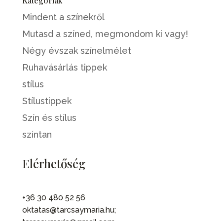
Kategóriák
Mindent a színekről
Mutasd a színed, megmondom ki vagy!
Négy évszak színelmélet
Ruhavásárlás tippek
stílus
Stílustippek
Szín és stílus
színtan
Elérhetőség
+36 30 480 52 56
oktatas@tarcsaymaria.hu;