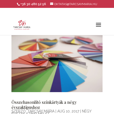
+36 30 480 52 56
OKTATAS@TARCSAYMARIA.HU
Összehasonlító színkártyák a négy
évszaktípushoz
SZERZŐ:
TARCSAY MÁRIA
|
AUG 10, 2017
|
NÉGY