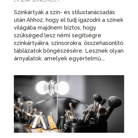
ÉVSZAK SZÍNELMÉLET
Színkártyák a szín- és stílustanácsadás
után Ahhoz, hogy el tudj igazodni a színek
világába majdnem biztos, hogy
szükséged lesz némi segítségre
színkártyákra, színsorokra, összehasonlító
táblázatok böngészésére. Lesznek olyan
árnyalatok, amelyek egyértelmű...