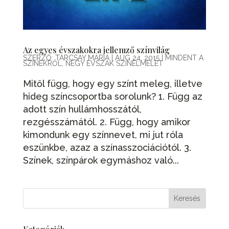
Az egyes évszakokra jellemző színvilág
SZERZŐ:
TARCSAY MÁRIA
|
AUG 24, 2015
|
MINDENT A
SZÍNEKRŐL
,
NÉGY ÉVSZAK SZÍNELMÉLET
Mitől függ, hogy egy színt meleg, illetve
hideg színcsoportba sorolunk? 1. Függ az
adott szín hullámhosszától,
rezgésszámától. 2. Függ, hogy amikor
kimondunk egy színnevet, mi jut róla
eszünkbe, azaz a színasszociációtól. 3.
Színek, színpárok egymáshoz való...