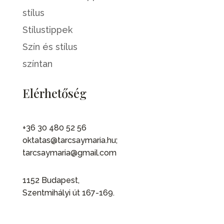
stílus
Stílustippek
Szín és stílus
színtan
Elérhetőség
+36 30 480 52 56
oktatas@tarcsaymaria.hu;
tarcsaymaria@gmail.com
1152 Budapest,
Szentmihályi út 167-169.