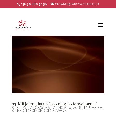
+36 30 480 52 56
OKTATAS@TARCSAYMARIA.HU
05. Mit jelent, ha a válaszod gesztenyebarna?
SZERZŐ:
TARCSAY MÁRIA
|
NOV 10, 2016
|
MUTASD A
SZÍNED, MEGMONDOM KI VAGY!