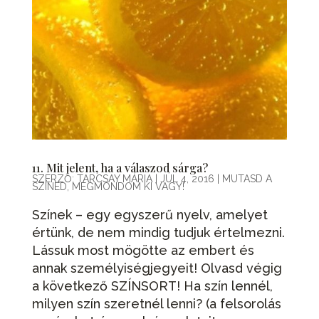
11. Mit jelent, ha a válaszod sárga?
SZERZŐ:
TARCSAY MÁRIA
|
JÚL 4, 2016
|
MUTASD A
SZÍNED, MEGMONDOM KI VAGY!
Színek – egy egyszerű nyelv, amelyet
értünk, de nem mindig tudjuk értelmezni.
Lássuk most mögötte az embert és
annak személyiségjegyeit! Olvasd végig
a következő SZÍNSORT! Ha szín lennél,
milyen szín szeretnél lenni? (a felsorolás