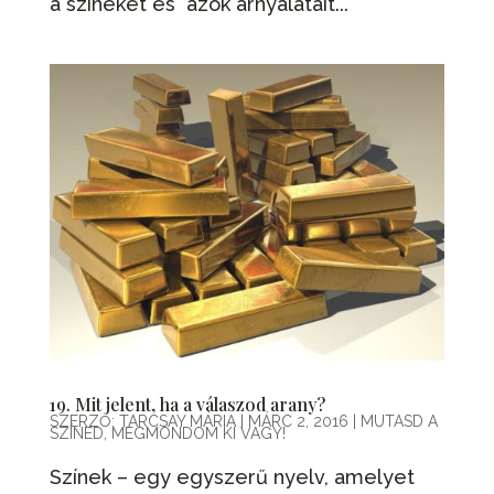
a színeket és azok árnyalatait...
19. Mit jelent, ha a válaszod arany?
SZERZŐ:
TARCSAY MÁRIA
|
MÁRC 2, 2016
|
MUTASD A
SZÍNED, MEGMONDOM KI VAGY!
Színek – egy egyszerű nyelv, amelyet