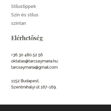
Stílustippek
Szín és stílus
színtan
Elérhetőség
+36 30 480 52 56
oktatas@tarcsaymaria.hu;
tarcsaymaria@gmail.com
1152 Budapest,
Szentmihályi út 167-169.