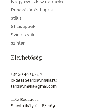
Négy évszak színelmélet
Ruhavásárlás tippek
stílus
Stílustippek
Szín és stílus
színtan
Elérhetőség
+36 30 480 52 56
oktatas@tarcsaymaria.hu;
tarcsaymaria@gmail.com
1152 Budapest,
Szentmihályi út 167-169.