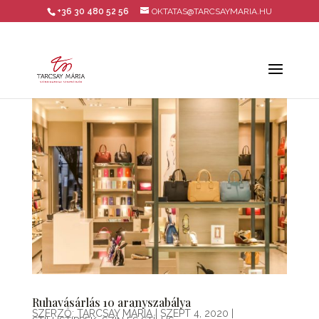
+36 30 480 52 56
OKTATAS@TARCSAYMARIA.HU
Ruhavásárlás 10 aranyszabálya
SZERZŐ:
TARCSAY MÁRIA
|
SZEPT 4, 2020
|