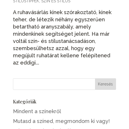
STÍLUSTIPPEK
,
SZÍN ÉS STÍLUS
A ruhavásárlás kinek szórakoztató, kinek
teher, de létezik néhány egyszerűen
betartható aranyszabály, amely
mindenkinek segítséget jelent. Ha már
voltál szín- és stílustanácsadáson,
szembesülhetsz azzal, hogy egy
megújult ruhatárat kellene felépítened
az eddigi...
Kategóriák
Mindent a színekről
Mutasd a színed, megmondom ki vagy!