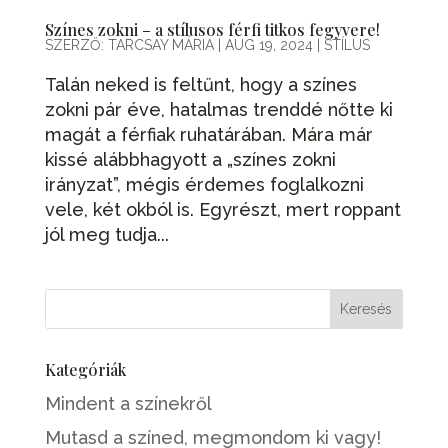
Színes zokni – a stílusos férfi titkos fegyvere!
SZERZŐ:
TARCSAY MÁRIA
|
AUG 19, 2024
|
STÍLUS
Talán neked is feltűnt, hogy a színes
zokni pár éve, hatalmas trenddé nőtte ki
magát a férfiak ruhatárában. Mára már
kissé alábbhagyott a „színes zokni
irányzat”, mégis érdemes foglalkozni
vele, két okból is. Egyrészt, mert roppant
jól meg tudja...
Kategóriák
Mindent a színekről
Mutasd a színed, megmondom ki vagy!