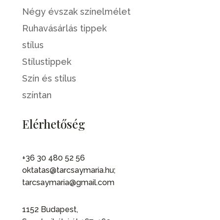
Négy évszak színelmélet
Ruhavásárlás tippek
stílus
Stílustippek
Szín és stílus
színtan
Elérhetőség
+36 30 480 52 56
oktatas@tarcsaymaria.hu;
tarcsaymaria@gmail.com
1152 Budapest,