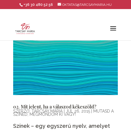
+36 30 480 52 56
OKTATAS@TARCSAYMARIA.HU
02. Mit jelent, ha a válaszod kékeszöld?
SZERZŐ:
TARCSAY MÁRIA
|
JÚL 26, 2015
|
MUTASD A
SZÍNED, MEGMONDOM KI VAGY!
Színek – egy egyszerű nyelv, amelyet