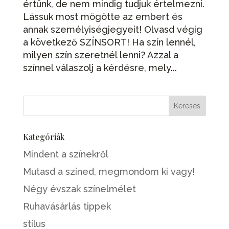
értünk, de nem mindig tudjuk értelmezni.
Lássuk most mögötte az embert és
annak személyiségjegyeit! Olvasd végig
a következő SZÍNSORT! Ha szín lennél,
milyen szín szeretnél lenni? Azzal a
színnel válaszolj a kérdésre, mely...
Kategóriák
Mindent a színekről
Mutasd a színed, megmondom ki vagy!
Négy évszak színelmélet
Ruhavásárlás tippek
stílus