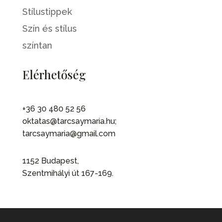
Stílustippek
Szín és stílus
színtan
Elérhetőség
+36 30 480 52 56
oktatas@tarcsaymaria.hu;
tarcsaymaria@gmail.com
1152 Budapest,
Szentmihályi út 167-169.