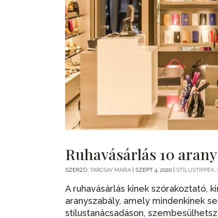
Ruhavásárlás 10 arany
SZERZŐ:
TARCSAY MÁRIA
|
SZEPT 4, 2020
|
STÍLUSTIPPEK
,
A ruhavásárlás kinek szórakoztató, 
aranyszabály, amely mindenkinek seg
stílustanácsadáson, szembesülhetsz 