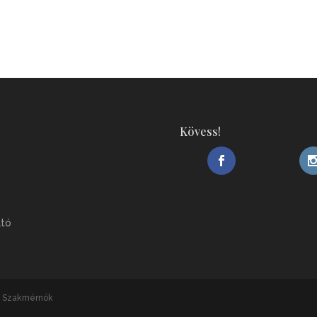
Kövess!
ató
ai Szakmérnök