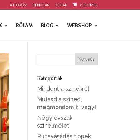
A FIÓKOM
PÉNZTÁR
KOSÁR
0 ELEMEK
K
RÓLAM
BLOG
WEBSHOP
Kategóriák
Mindent a színekről
Mutasd a színed,
megmondom ki vagy!
Négy évszak
színelmélet
Ruhavásárlás tippek