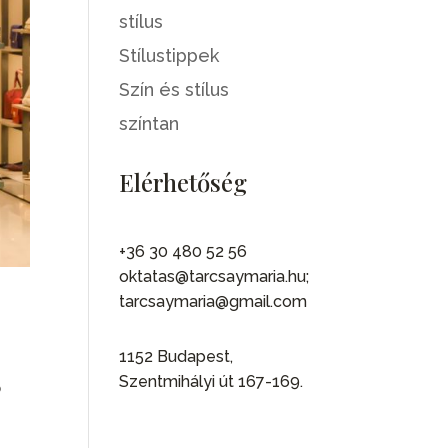
stílus
Stílustippek
Szín és stílus
színtan
Elérhetőség
+36 30 480 52 56
oktatas@tarcsaymaria.hu;
tarcsaymaria@gmail.com
1152 Budapest,
Szentmihályi út 167-169.
ó