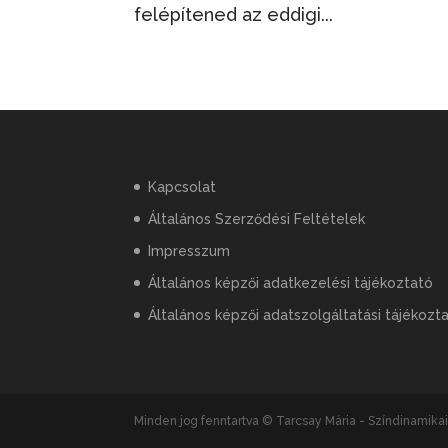
felépítened az eddigi...
Kapcsolat
Általános Szerződési Feltételek
Impresszum
Általános képzői adatkezelési tájékoztató
Általános képzői adatszolgáltatási tájékozt
Minden jog fenntartva © Tarcsay Mária - Színdinamik