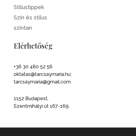
Stílustippek
Szín és stílus
színtan
Elérhetőség
+36 30 480 52 56
oktatas@tarcsaymaria.hu;
tarcsaymaria@gmail.com
1152 Budapest,
Szentmihályi út 167-169.