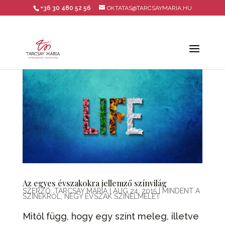
+36 30 480 52 56
OKTATAS@TARCSAYMARIA.HU
Az egyes évszakokra jellemző színvilág
SZERZŐ:
TARCSAY MÁRIA
|
AUG 24, 2015
|
MINDENT A
SZÍNEKRŐL
,
NÉGY ÉVSZAK SZÍNELMÉLET
Mitől függ, hogy egy színt meleg, illetve