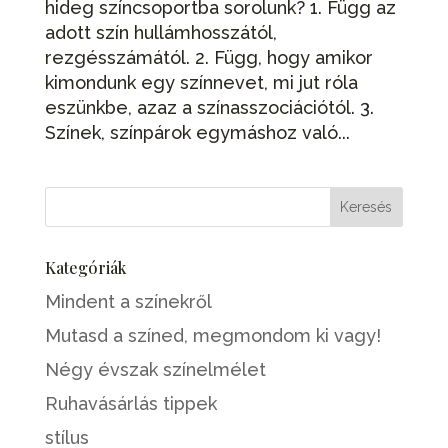
hideg színcsoportba sorolunk? 1. Függ az
adott szín hullámhosszától,
rezgésszámától. 2. Függ, hogy amikor
kimondunk egy színnevet, mi jut róla
eszünkbe, azaz a színasszociációtól. 3.
Színek, színpárok egymáshoz való...
Kategóriák
Mindent a színekről
Mutasd a színed, megmondom ki vagy!
Négy évszak színelmélet
Ruhavásárlás tippek
stílus