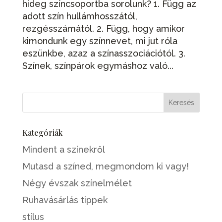
hideg színcsoportba sorolunk? 1. Függ az
adott szín hullámhosszától,
rezgésszámától. 2. Függ, hogy amikor
kimondunk egy színnevet, mi jut róla
eszünkbe, azaz a színasszociációtól. 3.
Színek, színpárok egymáshoz való...
Kategóriák
Mindent a színekről
Mutasd a színed, megmondom ki vagy!
Négy évszak színelmélet
Ruhavásárlás tippek
stílus