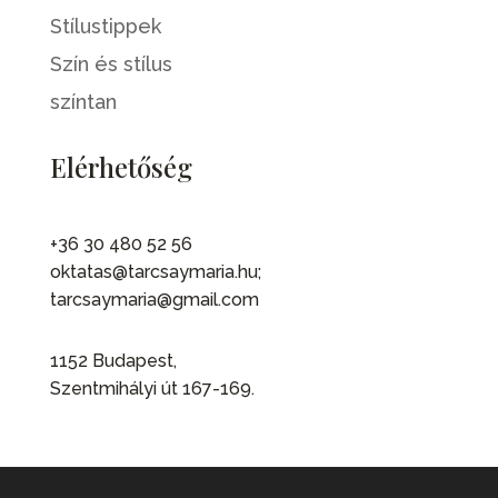
Stílustippek
Szín és stílus
színtan
Elérhetőség
+36 30 480 52 56
oktatas@tarcsaymaria.hu;
tarcsaymaria@gmail.com
1152 Budapest,
Szentmihályi út 167-169.