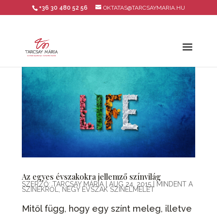
+36 30 480 52 56
OKTATAS@TARCSAYMARIA.HU
Az egyes évszakokra jellemző színvilág
SZERZŐ:
TARCSAY MÁRIA
|
AUG 24, 2015
|
MINDENT A
SZÍNEKRŐL
,
NÉGY ÉVSZAK SZÍNELMÉLET
Mitől függ, hogy egy színt meleg, illetve