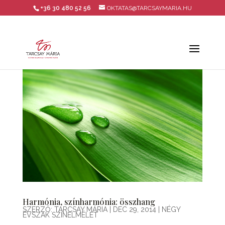
+36 30 480 52 56
OKTATAS@TARCSAYMARIA.HU
Harmónia, színharmónia: összhang
SZERZŐ:
TARCSAY MÁRIA
|
DEC 29, 2014
|
NÉGY
ÉVSZAK SZÍNELMÉLET