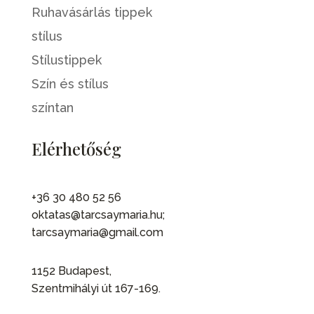
Ruhavásárlás tippek
stílus
Stílustippek
Szín és stílus
színtan
Elérhetőség
+36 30 480 52 56
oktatas@tarcsaymaria.hu;
tarcsaymaria@gmail.com
1152 Budapest,
Szentmihályi út 167-169.