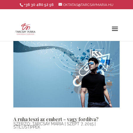
+36 30 480 52 56
OKTATAS@TARCSAYMARIA.HU
A ruha teszi az embert – vagy fordítva?
SZERZŐ:
TARCSAY MÁRIA
|
SZEPT 7, 2015
|
STÍLUSTIPPEK