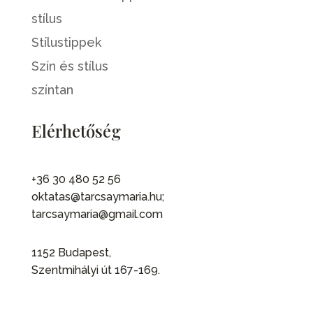
stílus
Stílustippek
Szín és stílus
színtan
Elérhetőség
+36 30 480 52 56
oktatas@tarcsaymaria.hu;
tarcsaymaria@gmail.com
1152 Budapest,
Szentmihályi út 167-169.