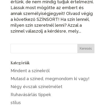
értünk, de nem mindig tudjuk értelmezni.
Lássuk most mögötte az embert és
annak személyiségjegyeit! Olvasd végig
a következő SZÍNSORT! Ha szín lennél,
milyen szín szeretnél lenni? Azzal a
színnel válaszolj a kérdésre, mely...
Kategóriák
Mindent a színekről
Mutasd a színed, megmondom ki vagy!
Négy évszak színelmélet
Ruhavásárlás tippek
stílus