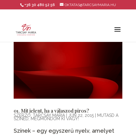
+36 30 480 52 56
OKTATAS@TARCSAYMARIA.HU
01. Mit jelent, ha a válaszod piros?
SZERZŐ:
TARCSAY MÁRIA
|
JÚN 22, 2015
|
MUTASD A
SZÍNED, MEGMONDOM KI VAGY!
Színek – egy egyszerű nyelv, amelyet