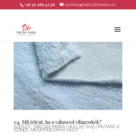
+36 30 480 52 56
OKTATAS@TARCSAYMARIA.HU
04. Mit jelent, ha a válaszod világoskék?
SZERZŐ:
TARCSAY MÁRIA
|
AUG 29, 2015
|
MUTASD A
SZÍNED, MEGMONDOM KI VAGY!