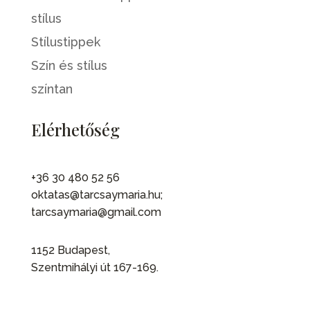
stílus
Stílustippek
Szín és stílus
színtan
Elérhetőség
+36 30 480 52 56
oktatas@tarcsaymaria.hu;
tarcsaymaria@gmail.com
1152 Budapest,
Szentmihályi út 167-169.