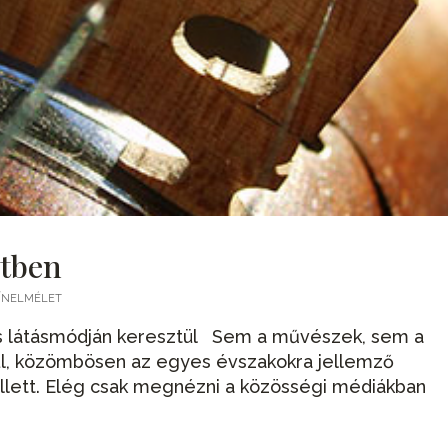
etben
ZÍNELMÉLET
s látásmódján keresztül Sem a művészek, sem a
ül, közömbösen az egyes évszakokra jellemző
ellett. Elég csak megnézni a közösségi médiákban