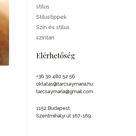
stílus
Stílustippek
Szín és stílus
színtan
Elérhetőség
+36 30 480 52 56
oktatas@tarcsaymaria.hu;
tarcsaymaria@gmail.com
1152 Budapest,
Szentmihályi út 167-169.