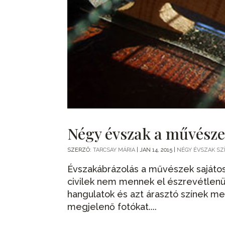
Négy évszak a művész
SZERZŐ:
TARCSAY MÁRIA
|
JAN 14, 2015
|
NÉGY ÉVSZAK S
Évszakábrázolás a művészek sajáto
civilek nem mennek el észrevétlen
hangulatok és azt árasztó színek m
megjelenő fotókat....