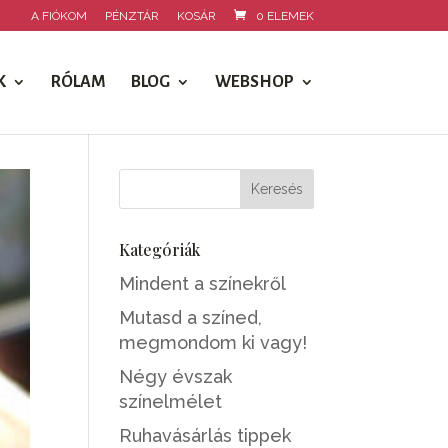
A FIÓKOM
PÉNZTÁR
KOSÁR
0 ELEMEK
K
RÓLAM
BLOG
WEBSHOP
Kategóriák
Mindent a színekről
Mutasd a színed,
megmondom ki vagy!
Négy évszak
színelmélet
Ruhavásárlás tippek