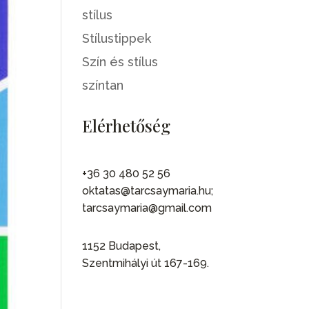
stílus
Stílustippek
Szín és stílus
színtan
Elérhetőség
+36 30 480 52 56
oktatas@tarcsaymaria.hu;
tarcsaymaria@gmail.com
1152 Budapest,
Szentmihályi út 167-169.