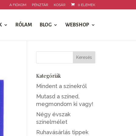
A FIÓKOM
PÉNZTÁR
KOSÁR
0 ELEMEK
K
RÓLAM
BLOG
WEBSHOP
Kategóriák
Mindent a színekről
Mutasd a színed,
megmondom ki vagy!
Négy évszak
színelmélet
Ruhavásárlás tippek