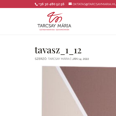
+36 30 480 52 56
OKTATAS@TARCSAYMARIA.H
tavasz_1_12
SZERZŐ:
TARCSAY MÁRIA
|
JAN 14, 2022