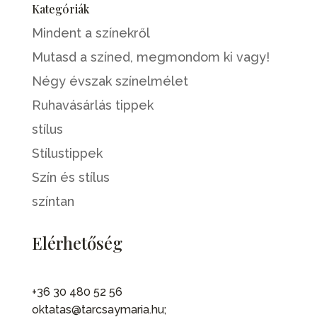
Kategóriák
Mindent a színekről
Mutasd a színed, megmondom ki vagy!
Négy évszak színelmélet
Ruhavásárlás tippek
stílus
Stílustippek
Szín és stílus
színtan
Elérhetőség
+36 30 480 52 56
oktatas@tarcsaymaria.hu;