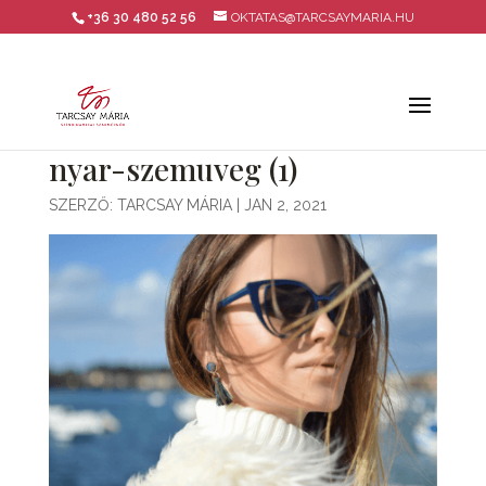
+36 30 480 52 56
OKTATAS@TARCSAYMARIA.HU
nyar-szemuveg (1)
SZERZŐ:
TARCSAY MÁRIA
|
JAN 2, 2021