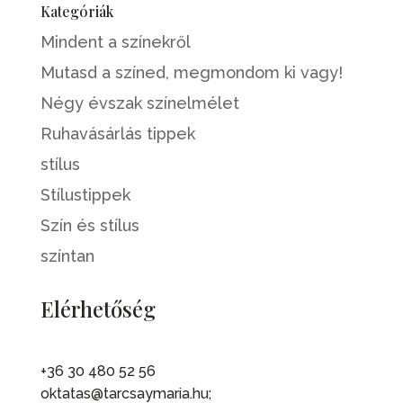
Kategóriák
Mindent a színekről
Mutasd a színed, megmondom ki vagy!
Négy évszak színelmélet
Ruhavásárlás tippek
stílus
Stílustippek
Szín és stílus
színtan
Elérhetőség
+36 30 480 52 56
oktatas@tarcsaymaria.hu;