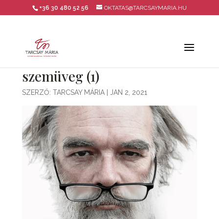
+36 30 480 52 56
OKTATAS@TARCSAYMARIA.HU
szemüveg (1)
SZERZŐ:
TARCSAY MÁRIA
|
JAN 2, 2021