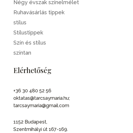
Négy évszak színelmélet
Ruhavásárlás tippek
stílus
Stílustippek
Szín és stílus
színtan
Elérhetőség
+36 30 480 52 56
oktatas@tarcsaymaria.hu;
tarcsaymaria@gmail.com
1152 Budapest,
Szentmihályi út 167-169.