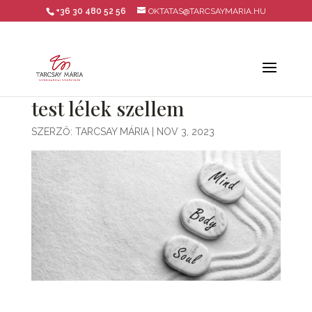
+36 30 480 52 56
OKTATAS@TARCSAYMARIA.HU
test lélek szellem
SZERZŐ:
TARCSAY MÁRIA
|
NOV 3, 2023