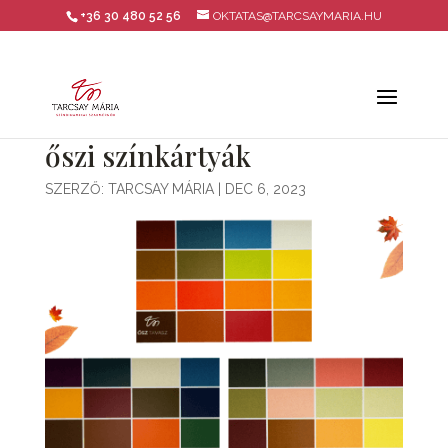
+36 30 480 52 56
OKTATAS@TARCSAYMARIA.HU
őszi színkártyák
SZERZŐ:
TARCSAY MÁRIA
|
DEC 6, 2023