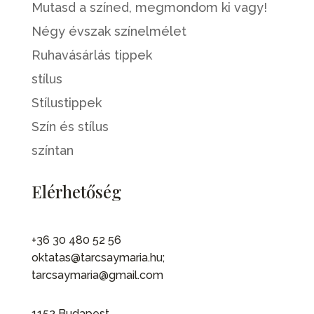
Mutasd a színed, megmondom ki vagy!
Négy évszak színelmélet
Ruhavásárlás tippek
stílus
Stílustippek
Szín és stílus
színtan
Elérhetőség
+36 30 480 52 56
oktatas@tarcsaymaria.hu;
tarcsaymaria@gmail.com
1152 Budapest,