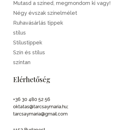
Mutasd a színed, megmondom ki vagy!
Négy évszak színelmélet
Ruhavásárlás tippek
stílus
Stílustippek
Szín és stílus
színtan
Elérhetőség
+36 30 480 52 56
oktatas@tarcsaymaria.hu;
tarcsaymaria@gmail.com
1152 Budapest,