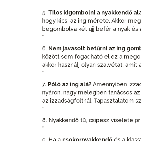
*
Tilos kigombolni a nyakkendő al
hogy kicsi az ing mérete. Akkor meg
begombolva két ujj befér a nyak és 
*
Nem javasolt betűrni az ing gom
között sem fogadható el ez a megold
akkor használj olyan szalvétát, amit 
*
Póló az ing alá?
Amennyiben izzadá
nyáron, nagy melegben tanácsos az 
az izzadságfoltnál. Tapasztalatom szer
*
Nyakkendő tű, csipesz viselete pr
*
Ha a
csokornyakkendő
és a klass