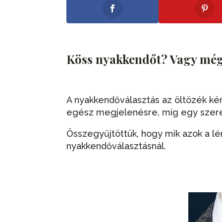
Köss nyakkendőt? Vagy mé
A nyakkendőválasztás az öltözék kén
egész megjelenésre, míg egy szeren
Összegyűjtöttük, hogy mik azok a lé
nyakkendőválasztásnál.