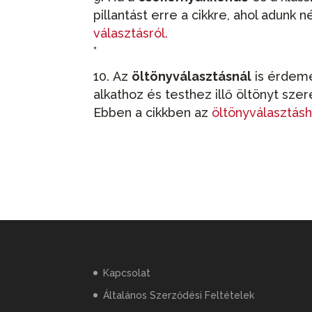
pillantást erre a cikkre, ahol adunk
választásról.
*
Az
öltönyválasztásnál
is érdeme
alkathoz és testhez illő öltönyt sz
Ebben a cikkben az
öltönyválasztás
Kapcsolat
Általános Szerződési Feltételek