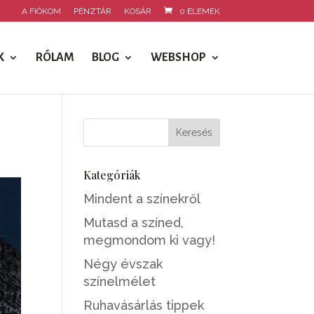
A FIÓKOM
PÉNZTÁR
KOSÁR
0 ELEMEK
K
RÓLAM
BLOG
WEBSHOP
Kategóriák
Mindent a színekről
Mutasd a színed,
megmondom ki vagy!
Négy évszak
színelmélet
Ruhavásárlás tippek