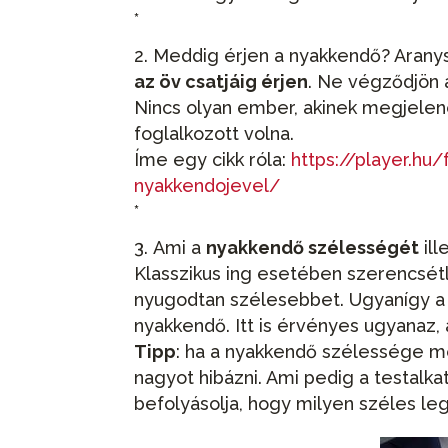
*
Meddig érjen a nyakkendő? Arany
az öv csatjáig érjen
. Ne végződjön az
Nincs olyan ember, akinek megjelen
foglalkozott volna.
Íme egy cikk róla:
https://player.hu
nyakkendojevel/
*
Ami a
nyakkendő szélességét
ill
Klasszikus ing esetében szerencsét
nyugodtan szélesebbet. Ugyanígy a s
nyakkendő. Itt is érvényes ugyanaz,
Tipp
: ha a nyakkendő szélessége m
nagyot hibázni. Ami pedig a testalkat
befolyásolja, hogy milyen széles leg