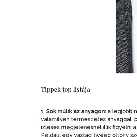
Tippek top listája
Sok múlik az anyagon
: a legjobb
valamilyen természetes anyaggal, pé
ízléses megjelenésnél illik figyelni
Például egy vastag tweed öltöny s