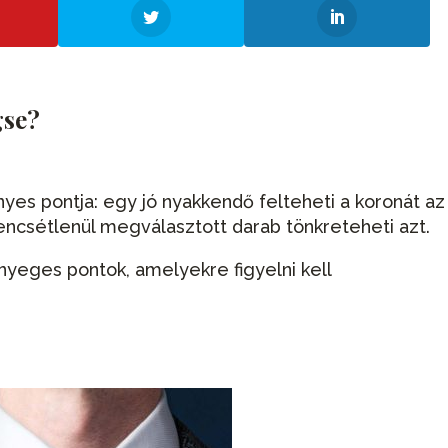
gse?
yes pontja: egy jó nyakkendő felteheti a koronát az
csétlenül megválasztott darab tönkreteheti azt.
nyeges pontok, amelyekre figyelni kell