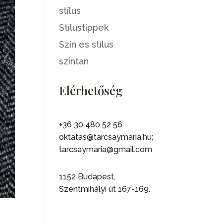
stílus
Stílustippek
Szín és stílus
színtan
Elérhetőség
+36 30 480 52 56
oktatas@tarcsaymaria.hu;
tarcsaymaria@gmail.com
1152 Budapest,
Szentmihályi út 167-169.