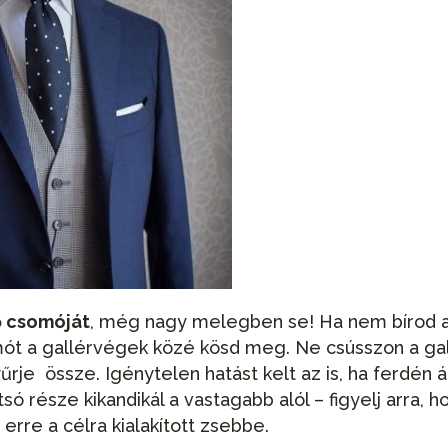
ő csomóját
, még nagy melegben se! Ha nem bírod 
mót a gallérvégek közé kösd meg. Ne csússzon a ga
yűrje össze. Igénytelen hatást kelt az is, ha ferdén ál
ó része kikandikál a vastagabb alól – figyelj arra, h
rre a célra kialakított zsebbe.