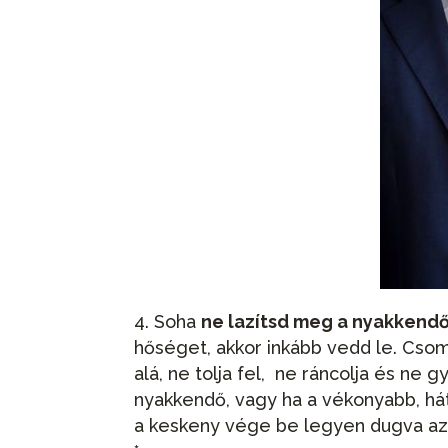
Soha
ne lazítsd meg a nyakkend
hőséget, akkor inkább vedd le. Cso
alá, ne tolja fel, ne ráncolja és ne g
nyakkendő, vagy ha a vékonyabb, háts
a keskeny vége be legyen dugva az e