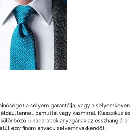
 minőséget a selyem garantálja, vagy a selyemkeve
ldául lennel, pamuttal vagy kasmírral. Klasszikus é
 a különböző ruhadarabok anyagának az összhangjára.
zétüt egy finom anyagú selyemnyakkendőt.