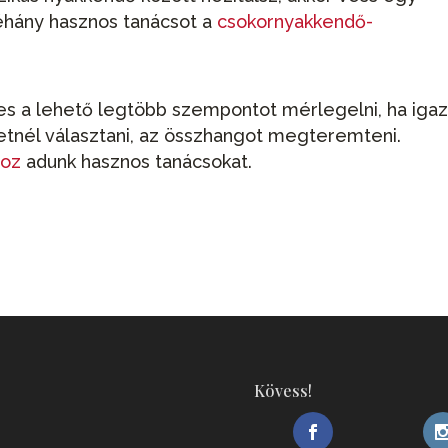
 néhány hasznos tanácsot a
csokornyakkendő-
s a lehető legtöbb szempontot mérlegelni, ha iga
eretnél választani, az összhangot megteremteni.
hoz
adunk hasznos tanácsokat.
Kövess!