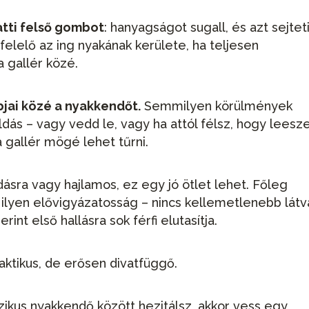
atti felső gombot
: hanyagságot sugall, és azt sejteti
felelő az ing nyakának kerülete, ha teljesen
a gallér közé.
bjai közé a nyakkendőt.
Semmilyen körülmények
ás – vagy vedd le, vagy ha attól félsz, hogy leesz
a gallér mögé lehet tűrni.
sra vagy hajlamos, ez egy jó ötlet lehet. Főleg
ilyen elővigyázatosság – nincs kellemetlenebb lát
int első hallásra sok férfi elutasítja.
aktikus, de erősen divatfüggő.
zikus nyakkendő között hezitálsz, akkor vess egy