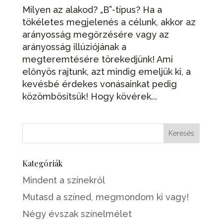
Milyen az alakod? „B”-típus? Ha a
tökéletes megjelenés a célunk, akkor az
arányosság megőrzésére vagy az
arányosság illúziójának a
megteremtésére törekedjünk! Ami
előnyös rajtunk, azt mindig emeljük ki, a
kevésbé érdekes vonásainkat pedig
közömbösítsük! Hogy kövérek...
Kategóriák
Mindent a színekről
Mutasd a színed, megmondom ki vagy!
Négy évszak színelmélet