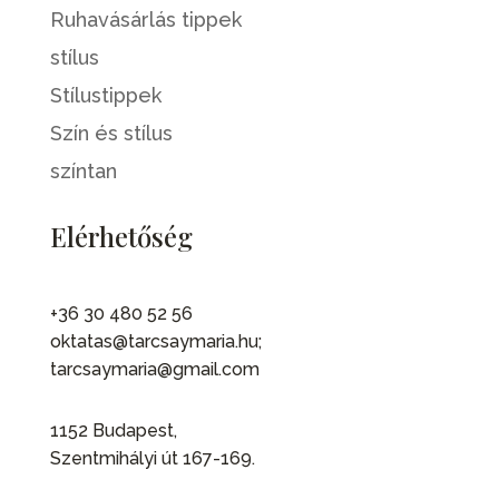
Ruhavásárlás tippek
stílus
Stílustippek
Szín és stílus
színtan
Elérhetőség
+36 30 480 52 56
oktatas@tarcsaymaria.hu;
tarcsaymaria@gmail.com
1152 Budapest,
Szentmihályi út 167-169.