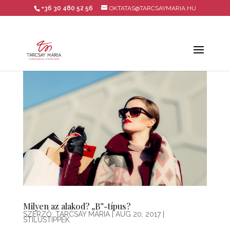
+36 30 480 52 56
OKTATAS@TARCSAYMARIA.HU
Milyen az alakod? „B”-típus?
SZERZŐ:
TARCSAY MÁRIA
|
AUG 20, 2017
|
STÍLUSTIPPEK